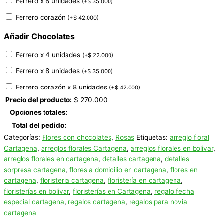
Ferrero x 8 unidades
(
+
$
35.000
)
Ferrero corazón
(
+
$
42.000
)
Añadir Chocolates
Ferrero x 4 unidades
(
+
$
22.000
)
Ferrero x 8 unidades
(
+
$
35.000
)
Ferrero corazón x 8 unidades
(
+
$
42.000
)
Precio del producto:
$
270.000
Opciones totales:
Total del pedido:
Categorías:
Flores con chocolates
,
Rosas
Etiquetas:
arreglo floral
Cartagena
,
arreglos florales Cartagena
,
arreglos florales en bolivar
,
arreglos florales en cartagena
,
detalles cartagena
,
detalles
sorpresa cartagena
,
flores a domicilio en cartagena
,
flores en
cartagena
,
floristeria cartagena
,
floristería en cartagena
,
floristerías en bolivar
,
floristerías en Cartagena
,
regalo fecha
especial cartagena
,
regalos cartagena
,
regalos para novia
cartagena