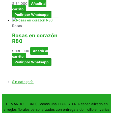
$
84.000
Añadir al
carrito
Pedir por Whatsapp
Rosas
Rosas en corazón
R80
$
130.000
Añadir al
carrito
Pedir por Whatsapp
Sin categoría
TE MANDO FLORES Somos una FLORISTERIA especializado en
arreglos florales personalizados con entrega a domicilio en varias