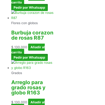
carrito
Pedir por Whatsapp
Flores con globos
Burbuja corazon
de rosas R87
$
130.000
Añadir al
carrito
Pedir por Whatsapp
Grados
Arreglo para
grado rosas y
globo R163
$
130.000
Añadir al