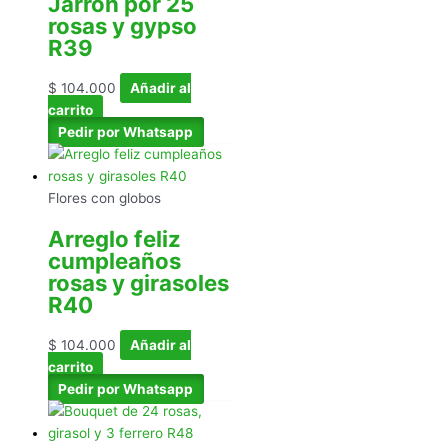
Jarrón por 25
rosas y gypso
R39
$
104.000
Añadir al
carrito
Pedir por Whatsapp
Flores con globos
Arreglo feliz
cumpleaños
rosas y girasoles
R40
$
104.000
Añadir al
carrito
Pedir por Whatsapp