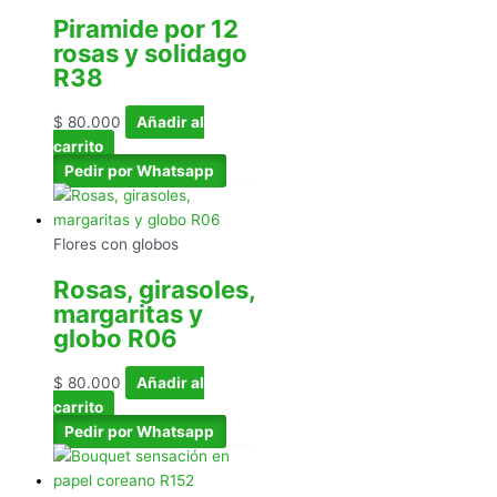
Piramide por 12
rosas y solidago
R38
$
80.000
Añadir al
carrito
Pedir por Whatsapp
Flores con globos
Rosas, girasoles,
margaritas y
globo R06
$
80.000
Añadir al
carrito
Pedir por Whatsapp