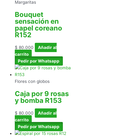
Margaritas
Bouquet
sensación en
papel coreano
R152
$
80.000
Añadir al
carrito
Pedir por Whatsapp
Flores con globos
Caja por 9 rosas
y bomba R153
$
80.000
Añadir al
carrito
Pedir por Whatsapp