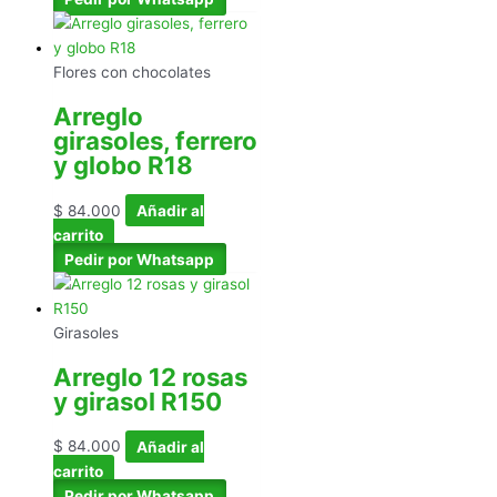
Flores con chocolates
Arreglo
girasoles, ferrero
y globo R18
$
84.000
Añadir al
carrito
Pedir por Whatsapp
Girasoles
Arreglo 12 rosas
y girasol R150
$
84.000
Añadir al
carrito
Pedir por Whatsapp