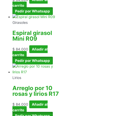
carrito
Pedir por Whatsapp
Girasoles
Espiral girasol
Mini R09
$
84.000
Añadir al
carrito
Pedir por Whatsapp
Lirios
Arreglo por 10
rosas y lirios R17
$
84.000
Añadir al
carrito
Pedir por Whatsapp