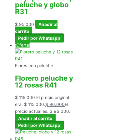
peluche y globo
R31
$
95.000
Añadir al
carrito
Pedir por Whatsapp
¡Oferta!
Flores con peluche
Florero peluche y
12 rosas R41
$
115.000
El precio original
era: $ 115.000.
$
96.000
El
precio actual es: $ 96.000.
Añadir al carrito
Pedir por Whatsapp