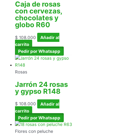
Caja de rosas
con cervezas,
chocolates y
globo R60
$
108.000
Añadir al
carrito
Pedir por Whatsapp
Rosas
Jarrón 24 rosas
y gypso R148
$
108.000
Añadir al
carrito
Pedir por Whatsapp
Flores con peluche