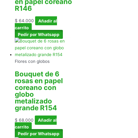
en papel coreano
R146
$
64.000
Añadir al
carrito
Pedir por Whatsapp
Flores con globos
Bouquet de 6
rosas en papel
coreano con
globo
metalizado
grande R154
$
68.000
Añadir al
carrito
Pedir por Whatsapp