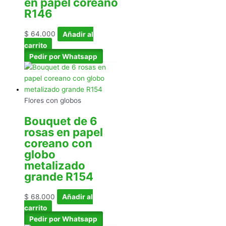
en papel coreano
R146
$
64.000
Añadir al
carrito
Pedir por Whatsapp
Flores con globos
Bouquet de 6
rosas en papel
coreano con
globo
metalizado
grande R154
$
68.000
Añadir al
carrito
Pedir por Whatsapp