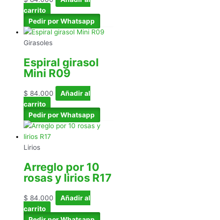
carrito
Pedir por Whatsapp
Girasoles
Espiral girasol
Mini R09
$
84.000
Añadir al
carrito
Pedir por Whatsapp
Lirios
Arreglo por 10
rosas y lirios R17
$
84.000
Añadir al
carrito
Pedir por Whatsapp