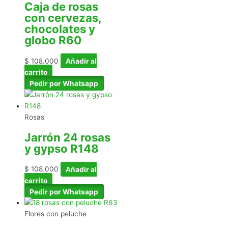
Caja de rosas
con cervezas,
chocolates y
globo R60
$
108.000
Añadir al
carrito
Pedir por Whatsapp
Rosas
Jarrón 24 rosas
y gypso R148
$
108.000
Añadir al
carrito
Pedir por Whatsapp
Flores con peluche