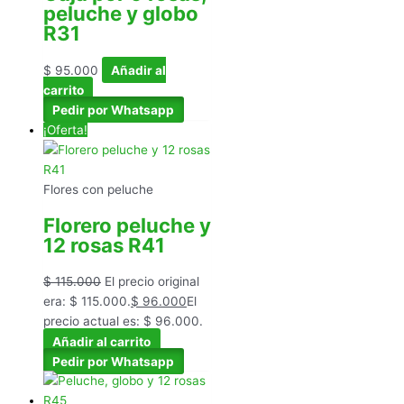
peluche y globo
R31
$
95.000
Añadir al
carrito
Pedir por Whatsapp
¡Oferta!
Flores con peluche
Florero peluche y
12 rosas R41
$
115.000
El precio original
era: $ 115.000.
$
96.000
El
precio actual es: $ 96.000.
Añadir al carrito
Pedir por Whatsapp