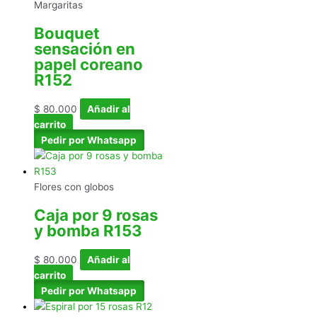
Margaritas
Bouquet
sensación en
papel coreano
R152
$
80.000
Añadir al
carrito
Pedir por Whatsapp
Flores con globos
Caja por 9 rosas
y bomba R153
$
80.000
Añadir al
carrito
Pedir por Whatsapp