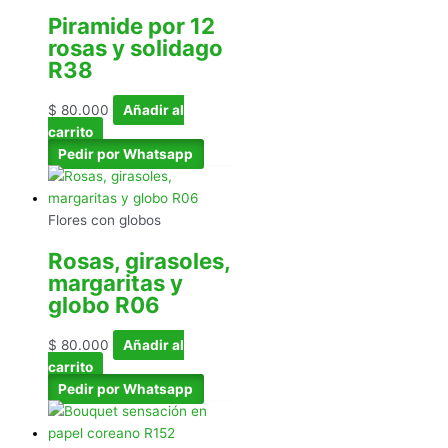
Piramide por 12
rosas y solidago
R38
$
80.000
Añadir al
carrito
Pedir por Whatsapp
Flores con globos
Rosas, girasoles,
margaritas y
globo R06
$
80.000
Añadir al
carrito
Pedir por Whatsapp