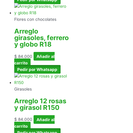
Flores con chocolates
Arreglo
girasoles, ferrero
y globo R18
$
84.000
Añadir al
carrito
Pedir por Whatsapp
Girasoles
Arreglo 12 rosas
y girasol R150
$
84.000
Añadir al
carrito
Pedir por Whatsapp