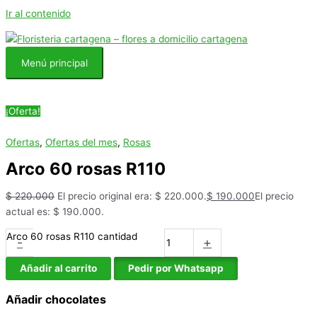
Ir al contenido
Menú principal
¡Oferta!
Ofertas
,
Ofertas del mes
,
Rosas
Arco 60 rosas R110
$
220.000
El precio original era: $ 220.000.
$
190.000
El precio
actual es: $ 190.000.
Arco 60 rosas R110 cantidad
-
+
Añadir al carrito
Pedir por Whatsapp
Añadir chocolates