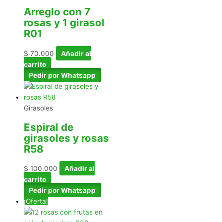
Arreglo con 7
rosas y 1 girasol
R01
$
70.000
Añadir al
carrito
Pedir por Whatsapp
Girasoles
Espiral de
girasoles y rosas
R58
$
100.000
Añadir al
carrito
Pedir por Whatsapp
¡Oferta!